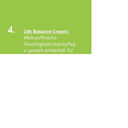
4.
24h Balance Cream:
Wirkstoffreiche
Feuchtigkeitsdepotpfleg
e speziell entwickelt für
sensible und
barrieregestörte
Haut.Die 24h Balance
Cream kann die
Widerstandskraft der
Haut stärken.
5.
Bio Broccoli Seeds Oil
pfegt Haut und Haare