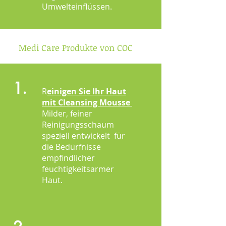
Umwelteinflüssen.
Medi Care Produkte von COC
1.
R
einigen Sie Ihr Haut
mit Cleansing Mousse
Milder, feiner
Reinigungsschaum
speziell entwickelt für
die Bedürfnisse
empfindlicher
feuchtigkeitsarmer
Haut.